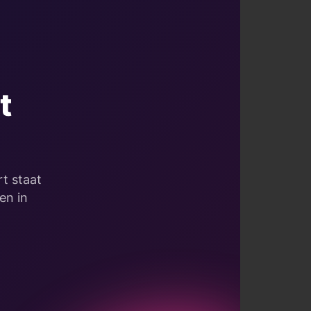
t
t staat
en in