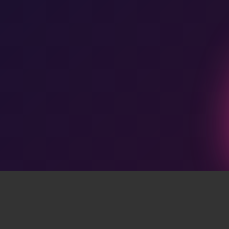
Privacyverklaring
Foto's: Sander Stoepker, © 2017 Talpa Content BV